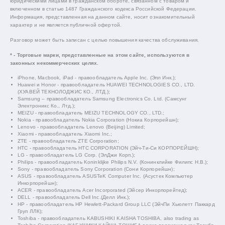
юридическими лицами в гражданском обороте, связанном с товаром и
включенном в статью 1487 Гражданского кодекса Российской Федерации.
Информация, представленная на данном сайте, носит ознакомительный
характер и не является публичной офертой.
Разговор может быть записан с целью повышения качества обслуживания.
* - Торговые марки, представленные на этом сайте, используются в
законных некоммерческих целях.
iPhone, Macbook, iPad - правообладатель Apple Inc. (Эпл Инк.);
Huawei и Honor - правообладатель HUAWEI TECHNOLOGIES CO., LTD.
(ХУАВЕЙ ТЕКНОЛОДЖИС КО., ЛТД.);
Samsung – правообладатель Samsung Electronics Co. Ltd. (Самсунг
Электроникс Ко., Лтд.);
MEIZU - правообладатель MEIZU TECHNOLOGY CO., LTD.;
Nokia - правообладатель Nokia Corporation (Нокиа Корпорейшн);
Lenovo - правообладатель Lenovo (Beijing) Limited;
Xiaomi - правообладатель Xiaomi Inc.;
ZTE - правообладатель ZTE Corporation;
HTC - правообладатель HTC CORPORATION (Эйч-Ти-Си КОРПОРЕЙШН);
LG - правообладатель LG Corp. (ЭлДжи Корп.);
Philips - правообладатель Koninklijke Philips N.V. (Конинклийке Филипс Н.В.);
Sony - правообладатель Sony Corporation (Сони Корпорейшн);
ASUS - правообладатель ASUSTeK Computer Inc. (Асустек Компьютер
Инкорпорейшн);
ACER - правообладатель Acer Incorporated (Эйсер Инкорпорейтед);
DELL - правообладатель Dell Inc.(Делл Инк.);
HP - правообладатель HP Hewlett-Packard Group LLC (ЭйчПи Хьюлетт Паккард
Груп ЛЛК);
Toshiba - правообладатель KABUSHIKI KAISHA TOSHIBA, also trading as