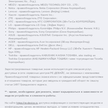
Электроникс Ко., Лтд.);
MEIZU - правообладатель MEIZU TECHNOLOGY CO., LTD.;
Nokia - правообладатель Nokia Corporation (Нокиа Корпорейшн);
Lenovo - правообладатель Lenovo (Beijing) Limited;
Xiaomi - правообладатель Xiaomi Inc.;
ZTE - правообладатель ZTE Corporation;
HTC - правообладатель HTC CORPORATION (Эйч-Ти-Си КОРПОРЕЙШН);
LG - правообладатель LG Corp. (ЭлДжи Корп.);
Philips - правообладатель Koninklijke Philips N.V. (Конинклийке Филипс Н.В.);
Sony - правообладатель Sony Corporation (Сони Корпорейшн);
ASUS - правообладатель ASUSTeK Computer Inc. (Асустек Компьютер
Инкорпорейшн);
ACER - правообладатель Acer Incorporated (Эйсер Инкорпорейтед);
DELL - правообладатель Dell Inc.(Делл Инк.);
HP - правообладатель HP Hewlett-Packard Group LLC (ЭйчПи Хьюлетт Паккард
Груп ЛЛК);
Toshiba - правообладатель KABUSHIKI KAISHA TOSHIBA, also trading as
Toshiba Corporation (КАБУШИКИ КАЙША ТОШИБА также торгующая как Тосиба
Корпорейшн).
Зарегистрированные товарные знаки используются для описания услуг,
доступных в сети сервисных центров РЕ-ДЕВАЙС, не связанных с компаниями
Правообладателей товарных знаков и/или с их официальными представителями
в отношении товаров, которые уже введены в гражданский оборот по смыслу
статьи 1487 Гражданского кодекса.
** - время, необходимое для ремонта, может варьироваться в зависимости от
модели устройства и сложности работы.
На сайте
https://re-device.ru
доступна информация о соответствующих моделях и
конфигурациях, ценах, возможных выгодах, а также условиях сотрудничества.