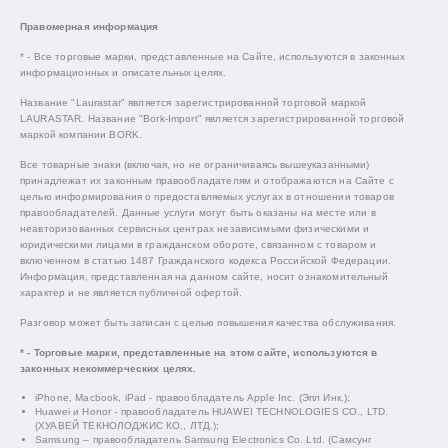
Правомерная информация
* - Все торговые марки, представленные на Сайте, используются в законных
информационных и описательных целях.
Название "Laurastar" является зарегистрированной торговой маркой
LAURASTAR. Название "Bork-Import" является зарегистрированной торговой
маркой компании BORK.
Все товарные знаки (включая, но не ограничиваясь вышеуказанными)
принадлежат их законным правообладателям и отображаются на Сайте с
целью информирования о предоставляемых услугах в отношении товаров
правообладателей. Данные услуги могут быть оказаны на месте или в
неавторизованных сервисных центрах независимыми физическими и
юридическими лицами в гражданском обороте, связанном с товаром и
включенном в статью 1487 Гражданского кодекса Российской Федерации.
Информация, представленная на данном сайте, носит ознакомительный
характер и не является публичной офертой.
Разговор может быть записан с целью повышения качества обслуживания.
* - Торговые марки, представленные на этом сайте, используются в
законных некоммерческих целях.
iPhone, Macbook, iPad - правообладатель Apple Inc. (Эпл Инк.);
Huawei и Honor - правообладатель HUAWEI TECHNOLOGIES CO., LTD.
(ХУАВЕЙ ТЕКНОЛОДЖИС КО., ЛТД.);
Samsung – правообладатель Samsung Electronics Co. Ltd. (Самсунг