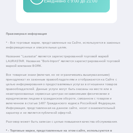
Ежедневно с 9:00 до 21:00
Правомерная информация
* - Все торговые марки, представленные на Сайте, используются в законных
информационных и описательных целях.
Название "Laurastar" является зарегистрированной торговой маркой
LAURASTAR. Название "Bork-Import" является зарегистрированной торговой
маркой компании BORK.
Все товарные знаки (включая, но не ограничиваясь вышеуказанными)
принадлежат их законным правообладателям и отображаются на Сайте с
целью информирования о предоставляемых услугах в отношении товаров
правообладателей. Данные услуги могут быть оказаны на месте или в
неавторизованных сервисных центрах независимыми физическими и
юридическими лицами в гражданском обороте, связанном с товаром и
включенном в статью 1487 Гражданского кодекса Российской Федерации.
Информация, представленная на данном сайте, носит ознакомительный
характер и не является публичной офертой.
Разговор может быть записан с целью повышения качества обслуживания.
* - Торговые марки, представленные на этом сайте, используются в