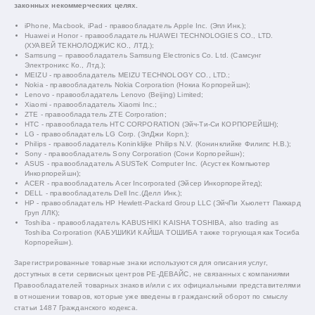
законных некоммерческих целях.
iPhone, Macbook, iPad - правообладатель Apple Inc. (Эпл Инк.);
Huawei и Honor - правообладатель HUAWEI TECHNOLOGIES CO., LTD.
(ХУАВЕЙ ТЕКНОЛОДЖИС КО., ЛТД.);
Samsung – правообладатель Samsung Electronics Co. Ltd. (Самсунг
Электроникс Ко., Лтд.);
MEIZU - правообладатель MEIZU TECHNOLOGY CO., LTD.;
Nokia - правообладатель Nokia Corporation (Нокиа Корпорейшн);
Lenovo - правообладатель Lenovo (Beijing) Limited;
Xiaomi - правообладатель Xiaomi Inc.;
ZTE - правообладатель ZTE Corporation;
HTC - правообладатель HTC CORPORATION (Эйч-Ти-Си КОРПОРЕЙШН);
LG - правообладатель LG Corp. (ЭлДжи Корп.);
Philips - правообладатель Koninklijke Philips N.V. (Конинклийке Филипс Н.В.);
Sony - правообладатель Sony Corporation (Сони Корпорейшн);
ASUS - правообладатель ASUSTeK Computer Inc. (Асустек Компьютер
Инкорпорейшн);
ACER - правообладатель Acer Incorporated (Эйсер Инкорпорейтед);
DELL - правообладатель Dell Inc.(Делл Инк.);
HP - правообладатель HP Hewlett-Packard Group LLC (ЭйчПи Хьюлетт Паккард
Груп ЛЛК);
Toshiba - правообладатель KABUSHIKI KAISHA TOSHIBA, also trading as
Toshiba Corporation (КАБУШИКИ КАЙША ТОШИБА также торгующая как Тосиба
Корпорейшн).
Зарегистрированные товарные знаки используются для описания услуг,
доступных в сети сервисных центров РЕ-ДЕВАЙС, не связанных с компаниями
Правообладателей товарных знаков и/или с их официальными представителями
в отношении товаров, которые уже введены в гражданский оборот по смыслу
статьи 1487 Гражданского кодекса.