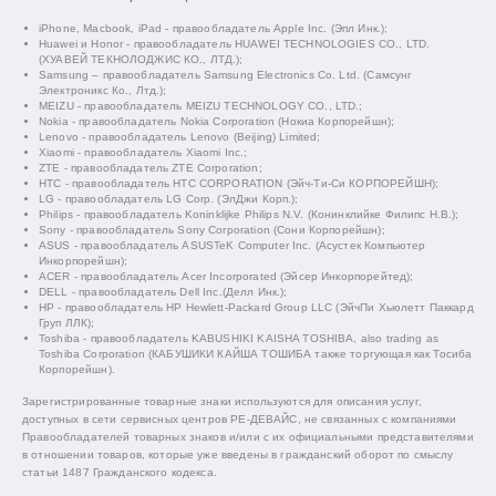
iPhone, Macbook, iPad - правообладатель Apple Inc. (Эпл Инк.);
Huawei и Honor - правообладатель HUAWEI TECHNOLOGIES CO., LTD.
(ХУАВЕЙ ТЕКНОЛОДЖИС КО., ЛТД.);
Samsung – правообладатель Samsung Electronics Co. Ltd. (Самсунг
Электроникс Ко., Лтд.);
MEIZU - правообладатель MEIZU TECHNOLOGY CO., LTD.;
Nokia - правообладатель Nokia Corporation (Нокиа Корпорейшн);
Lenovo - правообладатель Lenovo (Beijing) Limited;
Xiaomi - правообладатель Xiaomi Inc.;
ZTE - правообладатель ZTE Corporation;
HTC - правообладатель HTC CORPORATION (Эйч-Ти-Си КОРПОРЕЙШН);
LG - правообладатель LG Corp. (ЭлДжи Корп.);
Philips - правообладатель Koninklijke Philips N.V. (Конинклийке Филипс Н.В.);
Sony - правообладатель Sony Corporation (Сони Корпорейшн);
ASUS - правообладатель ASUSTeK Computer Inc. (Асустек Компьютер
Инкорпорейшн);
ACER - правообладатель Acer Incorporated (Эйсер Инкорпорейтед);
DELL - правообладатель Dell Inc.(Делл Инк.);
HP - правообладатель HP Hewlett-Packard Group LLC (ЭйчПи Хьюлетт Паккард
Груп ЛЛК);
Toshiba - правообладатель KABUSHIKI KAISHA TOSHIBA, also trading as
Toshiba Corporation (КАБУШИКИ КАЙША ТОШИБА также торгующая как Тосиба
Корпорейшн).
Зарегистрированные товарные знаки используются для описания услуг,
доступных в сети сервисных центров РЕ-ДЕВАЙС, не связанных с компаниями
Правообладателей товарных знаков и/или с их официальными представителями
в отношении товаров, которые уже введены в гражданский оборот по смыслу
статьи 1487 Гражданского кодекса.