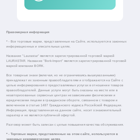
Правомерная информация
* - Все торговые марки, представленные на Сайте, используются в законных
информационных и описательных целях.
Название "Laurastar" является зарегистрированной торговой маркой
LAURASTAR. Название "Bork-Import" является зарегистрированной торговой
маркой компании BORK.
Все товарные знаки (включая, но не ограничиваясь вышеуказанными)
принадлежат их законным правообладателям и отображаются на Сайте с
целью информирования о предоставляемых услугах в отношении товаров
правообладателей. Данные услуги могут быть оказаны на месте или в
неавторизованных сервисных центрах независимыми физическими и
юридическими лицами в гражданском обороте, связанном с товаром и
включенном в статью 1487 Гражданского кодекса Российской Федерации.
Информация, представленная на данном сайте, носит ознакомительный
характер и не является публичной офертой.
Разговор может быть записан с целью повышения качества обслуживания.
* - Торговые марки, представленные на этом сайте, используются в
законных некоммерческих целях.