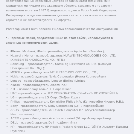
неавторизованных сервисных центрах независимыми физическими и
юридическими лицами в гражданском обороте, связанном с товаром и
включенном в статью 1487 Гражданского кодекса Российской Федерации.
Информация, представленная на данном сайте, носит ознакомительный
характер и не является публичной офертой.
Разговор может быть записан с целью повышения качества обслуживания.
* - Торговые марки, представленные на этом сайте, используются в
законных некоммерческих целях.
iPhone, Macbook, iPad - правообладатель Apple Inc. (Эпл Инк.);
Huawei и Honor - правообладатель HUAWEI TECHNOLOGIES CO., LTD.
(ХУАВЕЙ ТЕКНОЛОДЖИС КО., ЛТД.);
Samsung – правообладатель Samsung Electronics Co. Ltd. (Самсунг
Электроникс Ко., Лтд.);
MEIZU - правообладатель MEIZU TECHNOLOGY CO., LTD.;
Nokia - правообладатель Nokia Corporation (Нокиа Корпорейшн);
Lenovo - правообладатель Lenovo (Beijing) Limited;
Xiaomi - правообладатель Xiaomi Inc.;
ZTE - правообладатель ZTE Corporation;
HTC - правообладатель HTC CORPORATION (Эйч-Ти-Си КОРПОРЕЙШН);
LG - правообладатель LG Corp. (ЭлДжи Корп.);
Philips - правообладатель Koninklijke Philips N.V. (Конинклийке Филипс Н.В.);
Sony - правообладатель Sony Corporation (Сони Корпорейшн);
ASUS - правообладатель ASUSTeK Computer Inc. (Асустек Компьютер
Инкорпорейшн);
ACER - правообладатель Acer Incorporated (Эйсер Инкорпорейтед);
DELL - правообладатель Dell Inc.(Делл Инк.);
HP - правообладатель HP Hewlett-Packard Group LLC (ЭйчПи Хьюлетт Паккард
Груп ЛЛК);