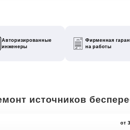
Авторизированные
Фирменная гаран
инженеры
на работы
емонт источников беспер
от 