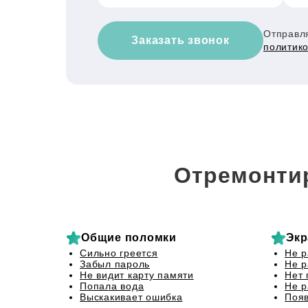
Отправля
Заказать звонок
политик
Отремонти
Общие поломки
Экр
Сильно греется
Не р
Забыл пароль
Не р
Не видит карту памяти
Нет 
Попала вода
Не р
Выскакивает ошибка
Появ