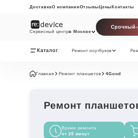
Доставка
О компании
Отзывы
Цены
Контакты
Срочный-
Сервисный центр
в Москве
Каталог
Ремонт ноутбуков
Ре
Главная
Ремонт планшетов
4Good
Ремонт планшето
Время ремонта
от 20 минут