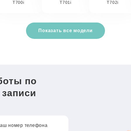
T700i
T701i
T702i
Показать все модели
боты по
 записи
аш номер телефона