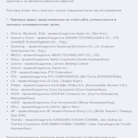
характер и не является публичной офертой.
Разговор может быть записан с целью повышения качества обслуживания.
* - Торговые марки, представленные на этом сайте, используются в
законных некоммерческих целях.
iPhone, Macbook, iPad - правообладатель Apple Inc. (Эпл Инк.);
Huawei и Honor - правообладатель HUAWEI TECHNOLOGIES CO., LTD.
(ХУАВЕЙ ТЕКНОЛОДЖИС КО., ЛТД.);
Samsung – правообладатель Samsung Electronics Co. Ltd. (Самсунг
Электроникс Ко., Лтд.);
MEIZU - правообладатель MEIZU TECHNOLOGY CO., LTD.;
Nokia - правообладатель Nokia Corporation (Нокиа Корпорейшн);
Lenovo - правообладатель Lenovo (Beijing) Limited;
Xiaomi - правообладатель Xiaomi Inc.;
ZTE - правообладатель ZTE Corporation;
HTC - правообладатель HTC CORPORATION (Эйч-Ти-Си КОРПОРЕЙШН);
LG - правообладатель LG Corp. (ЭлДжи Корп.);
Philips - правообладатель Koninklijke Philips N.V. (Конинклийке Филипс Н.В.);
Sony - правообладатель Sony Corporation (Сони Корпорейшн);
ASUS - правообладатель ASUSTeK Computer Inc. (Асустек Компьютер
Инкорпорейшн);
ACER - правообладатель Acer Incorporated (Эйсер Инкорпорейтед);
DELL - правообладатель Dell Inc.(Делл Инк.);
HP - правообладатель HP Hewlett-Packard Group LLC (ЭйчПи Хьюлетт Паккард
Груп ЛЛК);
Toshiba - правообладатель KABUSHIKI KAISHA TOSHIBA, also trading as
Toshiba Corporation (КАБУШИКИ КАЙША ТОШИБА также торгующая как Тосиба
Корпорейшн).
Зарегистрированные товарные знаки используются для описания услуг,