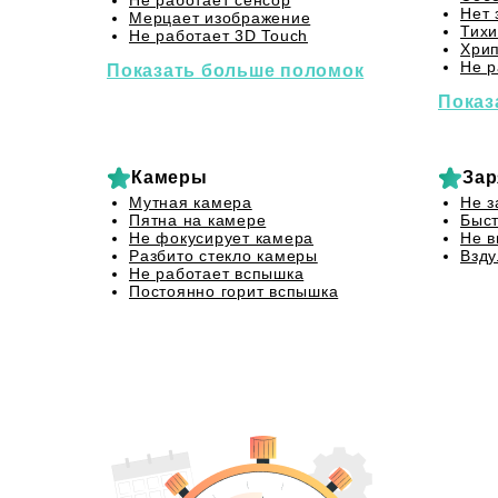
Не работает сенсор
Нет 
Мерцает изображение
Тихи
Не работает 3D Touch
Хрип
Не р
Показать больше поломок
Показ
Камеры
Зар
Мутная камера
Не з
Пятна на камере
Быст
Не фокусирует камера
Не в
Разбито стекло камеры
Взду
Не работает вспышка
Постоянно горит вспышка