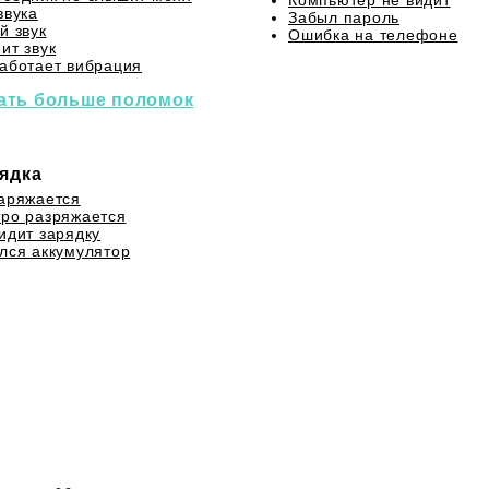
Компьютер не видит
звука
Забыл пароль
й звук
Ошибка на телефоне
ит звук
аботает вибрация
ать больше поломок
ядка
аряжается
ро разряжается
идит зарядку
лся аккумулятор