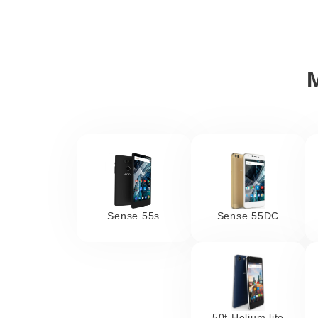
Sense 55s
Sense 55DC
50f Helium lite