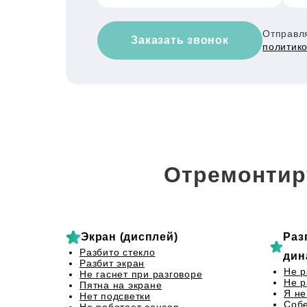
Отправля
Заказать звонок
политик
Отремонтир
Экран (дисплей)
Раз
Разбито стекло
дин
Разбит экран
Не р
Не гаснет при разговоре
Не р
Пятна на экране
Я не
Нет подсветки
Собе