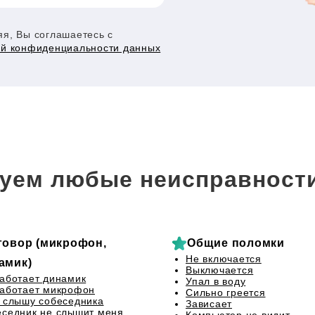
я, Вы соглашаетесь с
ой конфиденциальности данных
уем любые неисправност
говор (микрофон,
Общие поломки
Не включается
амик)
Выключается
аботает динамик
Упал в воду
аботает микрофон
Сильно греется
 слышу собеседника
Зависает
седник не слышит меня