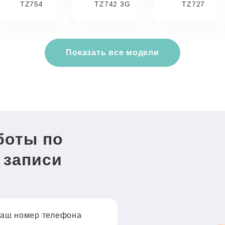
TZ754
TZ742 3G
TZ727
Показать все модели
боты по
 записи
аш номер телефона