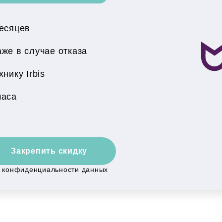
месяцев
же в случае отказа
нику Irbis
часа
Закрепить скидку
й конфиденциальности данных