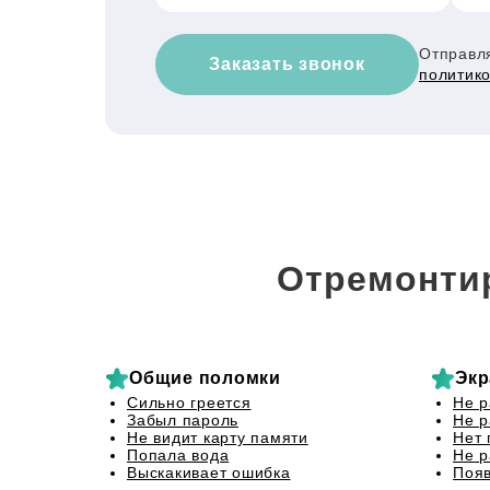
Отправля
Заказать звонок
политик
Отремонти
Общие поломки
Экр
Сильно греется
Не р
Забыл пароль
Не р
Не видит карту памяти
Нет 
Попала вода
Не р
Выскакивает ошибка
Появ