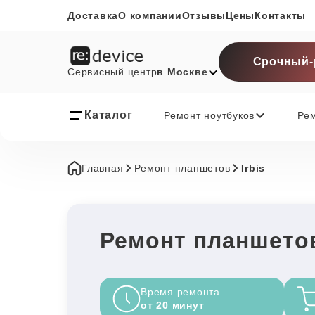
Доставка
О компании
Отзывы
Цены
Контакты
Срочный-
Сервисный центр
в Москве
Каталог
Ремонт ноутбуков
Ре
Главная
Ремонт планшетов
Irbis
Ремонт планшетов
Время ремонта
от 20 минут