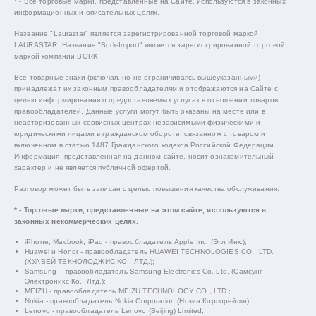
* - Все торговые марки, представленные на Сайте, используются в законных
информационных и описательных целях.
Название "Laurastar" является зарегистрированной торговой маркой
LAURASTAR. Название "Bork-Import" является зарегистрированной торговой
маркой компании BORK.
Все товарные знаки (включая, но не ограничиваясь вышеуказанными)
принадлежат их законным правообладателям и отображаются на Сайте с
целью информирования о предоставляемых услугах в отношении товаров
правообладателей. Данные услуги могут быть оказаны на месте или в
неавторизованных сервисных центрах независимыми физическими и
юридическими лицами в гражданском обороте, связанном с товаром и
включенном в статью 1487 Гражданского кодекса Российской Федерации.
Информация, представленная на данном сайте, носит ознакомительный
характер и не является публичной офертой.
Разговор может быть записан с целью повышения качества обслуживания.
* - Торговые марки, представленные на этом сайте, используются в
законных некоммерческих целях.
iPhone, Macbook, iPad - правообладатель Apple Inc. (Эпл Инк.);
Huawei и Honor - правообладатель HUAWEI TECHNOLOGIES CO., LTD.
(ХУАВЕЙ ТЕКНОЛОДЖИС КО., ЛТД.);
Samsung – правообладатель Samsung Electronics Co. Ltd. (Самсунг
Электроникс Ко., Лтд.);
MEIZU - правообладатель MEIZU TECHNOLOGY CO., LTD.;
Nokia - правообладатель Nokia Corporation (Нокиа Корпорейшн);
Lenovo - правообладатель Lenovo (Beijing) Limited;