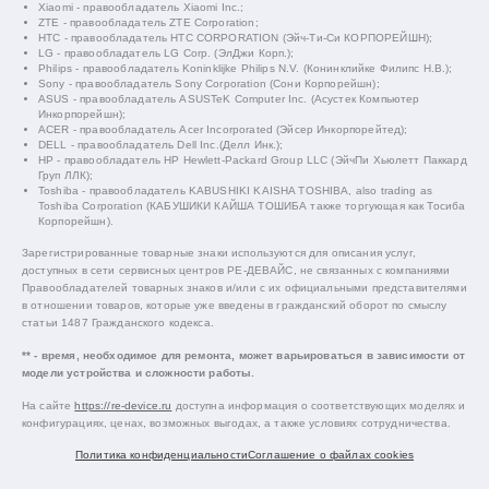
Xiaomi - правообладатель Xiaomi Inc.;
ZTE - правообладатель ZTE Corporation;
HTC - правообладатель HTC CORPORATION (Эйч-Ти-Си КОРПОРЕЙШН);
LG - правообладатель LG Corp. (ЭлДжи Корп.);
Philips - правообладатель Koninklijke Philips N.V. (Конинклийке Филипс Н.В.);
Sony - правообладатель Sony Corporation (Сони Корпорейшн);
ASUS - правообладатель ASUSTeK Computer Inc. (Асустек Компьютер
Инкорпорейшн);
ACER - правообладатель Acer Incorporated (Эйсер Инкорпорейтед);
DELL - правообладатель Dell Inc.(Делл Инк.);
HP - правообладатель HP Hewlett-Packard Group LLC (ЭйчПи Хьюлетт Паккард
Груп ЛЛК);
Toshiba - правообладатель KABUSHIKI KAISHA TOSHIBA, also trading as
Toshiba Corporation (КАБУШИКИ КАЙША ТОШИБА также торгующая как Тосиба
Корпорейшн).
Зарегистрированные товарные знаки используются для описания услуг,
доступных в сети сервисных центров РЕ-ДЕВАЙС, не связанных с компаниями
Правообладателей товарных знаков и/или с их официальными представителями
в отношении товаров, которые уже введены в гражданский оборот по смыслу
статьи 1487 Гражданского кодекса.
** - время, необходимое для ремонта, может варьироваться в зависимости от
модели устройства и сложности работы.
На сайте
https://re-device.ru
доступна информация о соответствующих моделях и
конфигурациях, ценах, возможных выгодах, а также условиях сотрудничества.
Политика конфиденциальности
Соглашение о файлах cookies