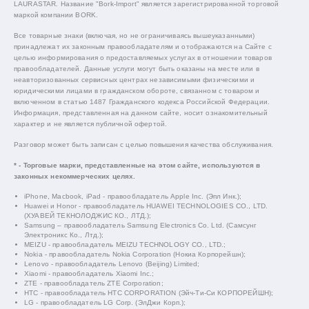
LAURASTAR. Название "Bork-Import" является зарегистрированной торговой
маркой компании BORK.
Все товарные знаки (включая, но не ограничиваясь вышеуказанными)
принадлежат их законным правообладателям и отображаются на Сайте с
целью информирования о предоставляемых услугах в отношении товаров
правообладателей. Данные услуги могут быть оказаны на месте или в
неавторизованных сервисных центрах независимыми физическими и
юридическими лицами в гражданском обороте, связанном с товаром и
включенном в статью 1487 Гражданского кодекса Российской Федерации.
Информация, представленная на данном сайте, носит ознакомительный
характер и не является публичной офертой.
Разговор может быть записан с целью повышения качества обслуживания.
* - Торговые марки, представленные на этом сайте, используются в
законных некоммерческих целях.
iPhone, Macbook, iPad - правообладатель Apple Inc. (Эпл Инк.);
Huawei и Honor - правообладатель HUAWEI TECHNOLOGIES CO., LTD.
(ХУАВЕЙ ТЕКНОЛОДЖИС КО., ЛТД.);
Samsung – правообладатель Samsung Electronics Co. Ltd. (Самсунг
Электроникс Ко., Лтд.);
MEIZU - правообладатель MEIZU TECHNOLOGY CO., LTD.;
Nokia - правообладатель Nokia Corporation (Нокиа Корпорейшн);
Lenovo - правообладатель Lenovo (Beijing) Limited;
Xiaomi - правообладатель Xiaomi Inc.;
ZTE - правообладатель ZTE Corporation;
HTC - правообладатель HTC CORPORATION (Эйч-Ти-Си КОРПОРЕЙШН);
LG - правообладатель LG Corp. (ЭлДжи Корп.);