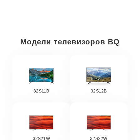
Модели телевизоров BQ
32S11B
32S12B
32S21W
32S22W