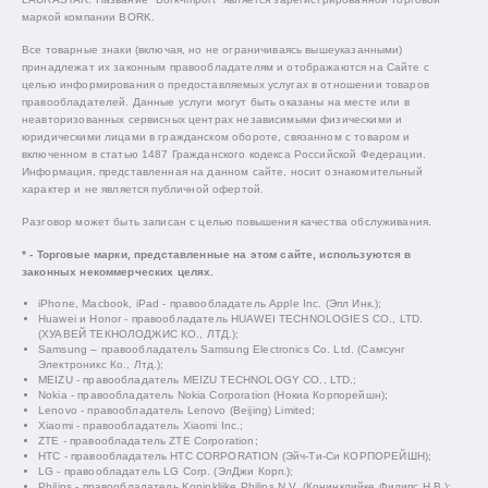
маркой компании BORK.
Все товарные знаки (включая, но не ограничиваясь вышеуказанными)
принадлежат их законным правообладателям и отображаются на Сайте с
целью информирования о предоставляемых услугах в отношении товаров
правообладателей. Данные услуги могут быть оказаны на месте или в
неавторизованных сервисных центрах независимыми физическими и
юридическими лицами в гражданском обороте, связанном с товаром и
включенном в статью 1487 Гражданского кодекса Российской Федерации.
Информация, представленная на данном сайте, носит ознакомительный
характер и не является публичной офертой.
Разговор может быть записан с целью повышения качества обслуживания.
* - Торговые марки, представленные на этом сайте, используются в
законных некоммерческих целях.
iPhone, Macbook, iPad - правообладатель Apple Inc. (Эпл Инк.);
Huawei и Honor - правообладатель HUAWEI TECHNOLOGIES CO., LTD.
(ХУАВЕЙ ТЕКНОЛОДЖИС КО., ЛТД.);
Samsung – правообладатель Samsung Electronics Co. Ltd. (Самсунг
Электроникс Ко., Лтд.);
MEIZU - правообладатель MEIZU TECHNOLOGY CO., LTD.;
Nokia - правообладатель Nokia Corporation (Нокиа Корпорейшн);
Lenovo - правообладатель Lenovo (Beijing) Limited;
Xiaomi - правообладатель Xiaomi Inc.;
ZTE - правообладатель ZTE Corporation;
HTC - правообладатель HTC CORPORATION (Эйч-Ти-Си КОРПОРЕЙШН);
LG - правообладатель LG Corp. (ЭлДжи Корп.);
Philips - правообладатель Koninklijke Philips N.V. (Конинклийке Филипс Н.В.);