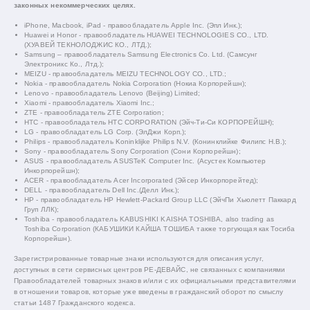
законных некоммерческих целях.
iPhone, Macbook, iPad - правообладатель Apple Inc. (Эпл Инк.);
Huawei и Honor - правообладатель HUAWEI TECHNOLOGIES CO., LTD.
(ХУАВЕЙ ТЕКНОЛОДЖИС КО., ЛТД.);
Samsung – правообладатель Samsung Electronics Co. Ltd. (Самсунг
Электроникс Ко., Лтд.);
MEIZU - правообладатель MEIZU TECHNOLOGY CO., LTD.;
Nokia - правообладатель Nokia Corporation (Нокиа Корпорейшн);
Lenovo - правообладатель Lenovo (Beijing) Limited;
Xiaomi - правообладатель Xiaomi Inc.;
ZTE - правообладатель ZTE Corporation;
HTC - правообладатель HTC CORPORATION (Эйч-Ти-Си КОРПОРЕЙШН);
LG - правообладатель LG Corp. (ЭлДжи Корп.);
Philips - правообладатель Koninklijke Philips N.V. (Конинклийке Филипс Н.В.);
Sony - правообладатель Sony Corporation (Сони Корпорейшн);
ASUS - правообладатель ASUSTeK Computer Inc. (Асустек Компьютер
Инкорпорейшн);
ACER - правообладатель Acer Incorporated (Эйсер Инкорпорейтед);
DELL - правообладатель Dell Inc.(Делл Инк.);
HP - правообладатель HP Hewlett-Packard Group LLC (ЭйчПи Хьюлетт Паккард
Груп ЛЛК);
Toshiba - правообладатель KABUSHIKI KAISHA TOSHIBA, also trading as
Toshiba Corporation (КАБУШИКИ КАЙША ТОШИБА также торгующая как Тосиба
Корпорейшн).
Зарегистрированные товарные знаки используются для описания услуг,
доступных в сети сервисных центров РЕ-ДЕВАЙС, не связанных с компаниями
Правообладателей товарных знаков и/или с их официальными представителями
в отношении товаров, которые уже введены в гражданский оборот по смыслу
статьи 1487 Гражданского кодекса.