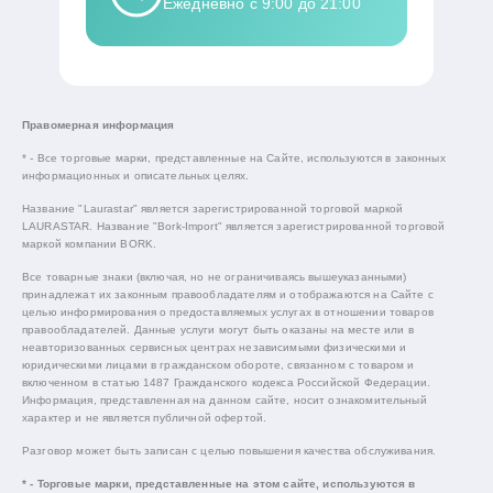
Ежедневно с 9:00 до 21:00
Правомерная информация
* - Все торговые марки, представленные на Сайте, используются в законных
информационных и описательных целях.
Название "Laurastar" является зарегистрированной торговой маркой
LAURASTAR. Название "Bork-Import" является зарегистрированной торговой
маркой компании BORK.
Все товарные знаки (включая, но не ограничиваясь вышеуказанными)
принадлежат их законным правообладателям и отображаются на Сайте с
целью информирования о предоставляемых услугах в отношении товаров
правообладателей. Данные услуги могут быть оказаны на месте или в
неавторизованных сервисных центрах независимыми физическими и
юридическими лицами в гражданском обороте, связанном с товаром и
включенном в статью 1487 Гражданского кодекса Российской Федерации.
Информация, представленная на данном сайте, носит ознакомительный
характер и не является публичной офертой.
Разговор может быть записан с целью повышения качества обслуживания.
* - Торговые марки, представленные на этом сайте, используются в