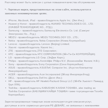
Разговор может быть записан с целью повышения качества обслуживания.
* - Торговые марки, представленные на этом сайте, используются в
законных некоммерческих целях.
iPhone, Macbook, iPad - правообладатель Apple Inc. (Эпл Инк.);
Huawei и Honor - правообладатель HUAWEI TECHNOLOGIES CO., LTD.
(ХУАВЕЙ ТЕКНОЛОДЖИС КО., ЛТД.);
Samsung – правообладатель Samsung Electronics Co. Ltd. (Самсунг
Электроникс Ко., Лтд.);
MEIZU - правообладатель MEIZU TECHNOLOGY CO., LTD.;
Nokia - правообладатель Nokia Corporation (Нокиа Корпорейшн);
Lenovo - правообладатель Lenovo (Beijing) Limited;
Xiaomi - правообладатель Xiaomi Inc.;
ZTE - правообладатель ZTE Corporation;
HTC - правообладатель HTC CORPORATION (Эйч-Ти-Си КОРПОРЕЙШН);
LG - правообладатель LG Corp. (ЭлДжи Корп.);
Philips - правообладатель Koninklijke Philips N.V. (Конинклийке Филипс Н.В.);
Sony - правообладатель Sony Corporation (Сони Корпорейшн);
ASUS - правообладатель ASUSTeK Computer Inc. (Асустек Компьютер
Инкорпорейшн);
ACER - правообладатель Acer Incorporated (Эйсер Инкорпорейтед);
DELL - правообладатель Dell Inc.(Делл Инк.);
HP - правообладатель HP Hewlett-Packard Group LLC (ЭйчПи Хьюлетт Паккард
Груп ЛЛК);
Toshiba - правообладатель KABUSHIKI KAISHA TOSHIBA, also trading as
Toshiba Corporation (КАБУШИКИ КАЙША ТОШИБА также торгующая как Тосиба
Корпорейшн).
Зарегистрированные товарные знаки используются для описания услуг,
доступных в сети сервисных центров РЕ-ДЕВАЙС, не связанных с компаниями