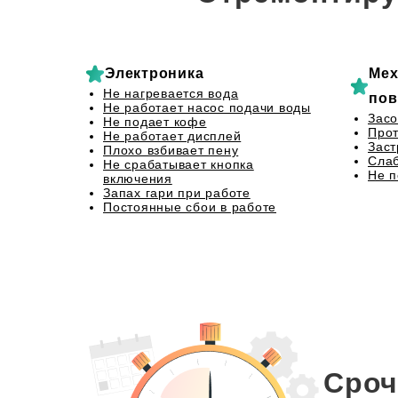
Электроника
Мех
Не нагревается вода
пов
Не работает насос подачи воды
Засо
Не подает кофе
Прот
Не работает дисплей
Заст
Плохо взбивает пену
Сла
Не срабатывает кнопка
Не 
включения
Запах гари при работе
Постоянные сбои в работе
Сроч