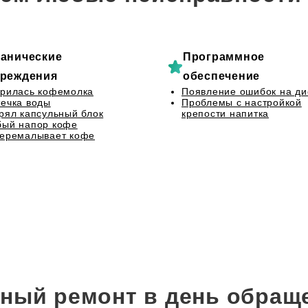
анические
Программное
реждения
обеспечение
рилась кофемолка
Появление ошибок на ди
ечка воды
Проблемы с настройкой
рял капсульный блок
крепости напитка
бый напор кофе
перемалывает кофе
ный ремонт в день обращ