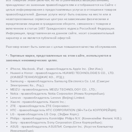
Все товарные знаки (включая, но не ограничиваясь вышеуказанными)
принадлежат их законным правообладателям и отображаются на Сайте с
целью информирования о предоставляемых услугах в отношении товаров
правообладателей. Данные услуги могут быть оказаны на месте или в
неавторизованных сервисных центрах независимыми физическими и
юридическими лицами в гражданском обороте, связанном с товаром и
включенном в статью 1487 Гражданского кодекса Российской Федерации.
Информация, представленная на данном сайте, носит ознакомительный
характер и не является публичной офертой.
Разговор может быть записан с целью повышения качества обслуживания.
* - Торговые марки, представленные на этом сайте, используются в
законных некоммерческих целях.
iPhone, Macbook, iPad - правообладатель Apple Inc. (Эпл Инк.);
Huawei и Honor - правообладатель HUAWEI TECHNOLOGIES CO., LTD.
(ХУАВЕЙ ТЕКНОЛОДЖИС КО., ЛТД.);
Samsung – правообладатель Samsung Electronics Co. Ltd. (Самсунг
Электроникс Ко., Лтд.);
MEIZU - правообладатель MEIZU TECHNOLOGY CO., LTD.;
Nokia - правообладатель Nokia Corporation (Нокиа Корпорейшн);
Lenovo - правообладатель Lenovo (Beijing) Limited;
Xiaomi - правообладатель Xiaomi Inc.;
ZTE - правообладатель ZTE Corporation;
HTC - правообладатель HTC CORPORATION (Эйч-Ти-Си КОРПОРЕЙШН);
LG - правообладатель LG Corp. (ЭлДжи Корп.);
Philips - правообладатель Koninklijke Philips N.V. (Конинклийке Филипс Н.В.);
Sony - правообладатель Sony Corporation (Сони Корпорейшн);
ASUS - правообладатель ASUSTeK Computer Inc. (Асустек Компьютер
Инкорпорейшн);