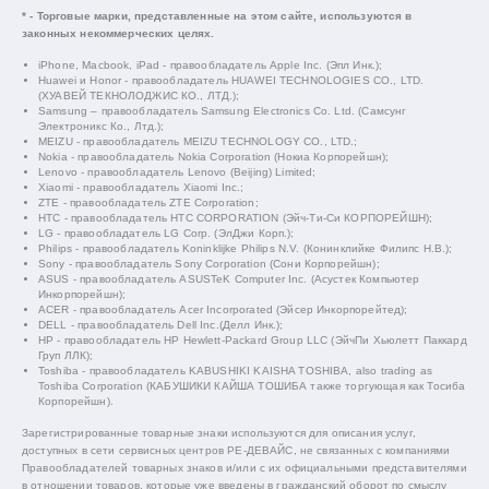
* - Торговые марки, представленные на этом сайте, используются в
законных некоммерческих целях.
iPhone, Macbook, iPad - правообладатель Apple Inc. (Эпл Инк.);
Huawei и Honor - правообладатель HUAWEI TECHNOLOGIES CO., LTD.
(ХУАВЕЙ ТЕКНОЛОДЖИС КО., ЛТД.);
Samsung – правообладатель Samsung Electronics Co. Ltd. (Самсунг
Электроникс Ко., Лтд.);
MEIZU - правообладатель MEIZU TECHNOLOGY CO., LTD.;
Nokia - правообладатель Nokia Corporation (Нокиа Корпорейшн);
Lenovo - правообладатель Lenovo (Beijing) Limited;
Xiaomi - правообладатель Xiaomi Inc.;
ZTE - правообладатель ZTE Corporation;
HTC - правообладатель HTC CORPORATION (Эйч-Ти-Си КОРПОРЕЙШН);
LG - правообладатель LG Corp. (ЭлДжи Корп.);
Philips - правообладатель Koninklijke Philips N.V. (Конинклийке Филипс Н.В.);
Sony - правообладатель Sony Corporation (Сони Корпорейшн);
ASUS - правообладатель ASUSTeK Computer Inc. (Асустек Компьютер
Инкорпорейшн);
ACER - правообладатель Acer Incorporated (Эйсер Инкорпорейтед);
DELL - правообладатель Dell Inc.(Делл Инк.);
HP - правообладатель HP Hewlett-Packard Group LLC (ЭйчПи Хьюлетт Паккард
Груп ЛЛК);
Toshiba - правообладатель KABUSHIKI KAISHA TOSHIBA, also trading as
Toshiba Corporation (КАБУШИКИ КАЙША ТОШИБА также торгующая как Тосиба
Корпорейшн).
Зарегистрированные товарные знаки используются для описания услуг,
доступных в сети сервисных центров РЕ-ДЕВАЙС, не связанных с компаниями
Правообладателей товарных знаков и/или с их официальными представителями
в отношении товаров, которые уже введены в гражданский оборот по смыслу