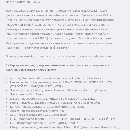
маркой компании BORK.
Все товарные знаки (включая, но не ограничиваясь вышеуказанными)
принадлежат их законным правообладателям и отображаются на Сайте с
целью информирования о предоставляемых услугах в отношении товаров
правообладателей. Данные услуги могут быть оказаны на месте или в
неавторизованных сервисных центрах независимыми физическими и
юридическими лицами в гражданском обороте, связанном с товаром и
включенном в статью 1487 Гражданского кодекса Российской Федерации.
Информация, представленная на данном сайте, носит ознакомительный
характер и не является публичной офертой.
Разговор может быть записан с целью повышения качества обслуживания.
* - Торговые марки, представленные на этом сайте, используются в
законных некоммерческих целях.
iPhone, Macbook, iPad - правообладатель Apple Inc. (Эпл Инк.);
Huawei и Honor - правообладатель HUAWEI TECHNOLOGIES CO., LTD.
(ХУАВЕЙ ТЕКНОЛОДЖИС КО., ЛТД.);
Samsung – правообладатель Samsung Electronics Co. Ltd. (Самсунг
Электроникс Ко., Лтд.);
MEIZU - правообладатель MEIZU TECHNOLOGY CO., LTD.;
Nokia - правообладатель Nokia Corporation (Нокиа Корпорейшн);
Lenovo - правообладатель Lenovo (Beijing) Limited;
Xiaomi - правообладатель Xiaomi Inc.;
ZTE - правообладатель ZTE Corporation;
HTC - правообладатель HTC CORPORATION (Эйч-Ти-Си КОРПОРЕЙШН);
LG - правообладатель LG Corp. (ЭлДжи Корп.);
Philips - правообладатель Koninklijke Philips N.V. (Конинклийке Филипс Н.В.);