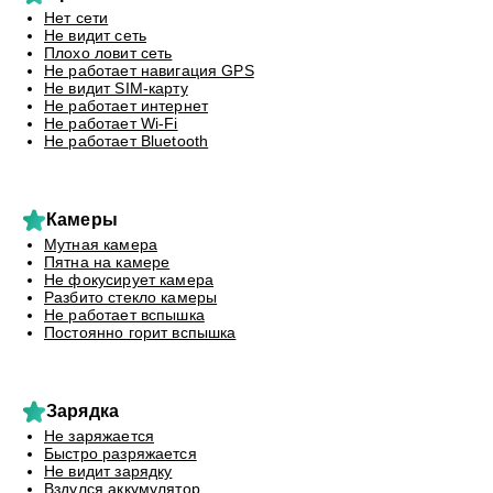
Нет сети
Не видит сеть
Плохо ловит сеть
Не работает навигация GPS
Не видит SIM-карту
Не работает интернет
Не работает Wi-Fi
Не работает Bluetooth
Камеры
Мутная камера
Пятна на камере
Не фокусирует камера
Разбито стекло камеры
Не работает вспышка
Постоянно горит вспышка
Зарядка
Не заряжается
Быстро разряжается
Не видит зарядку
Вздулся аккумулятор