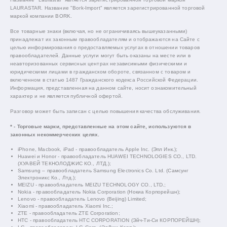
LAURASTAR. Название "Bork-Import" является зарегистрированной торговой
маркой компании BORK.
Все товарные знаки (включая, но не ограничиваясь вышеуказанными)
принадлежат их законным правообладателям и отображаются на Сайте с
целью информирования о предоставляемых услугах в отношении товаров
правообладателей. Данные услуги могут быть оказаны на месте или в
неавторизованных сервисных центрах независимыми физическими и
юридическими лицами в гражданском обороте, связанном с товаром и
включенном в статью 1487 Гражданского кодекса Российской Федерации.
Информация, представленная на данном сайте, носит ознакомительный
характер и не является публичной офертой.
Разговор может быть записан с целью повышения качества обслуживания.
* - Торговые марки, представленные на этом сайте, используются в
законных некоммерческих целях.
iPhone, Macbook, iPad - правообладатель Apple Inc. (Эпл Инк.);
Huawei и Honor - правообладатель HUAWEI TECHNOLOGIES CO., LTD.
(ХУАВЕЙ ТЕКНОЛОДЖИС КО., ЛТД.);
Samsung – правообладатель Samsung Electronics Co. Ltd. (Самсунг
Электроникс Ко., Лтд.);
MEIZU - правообладатель MEIZU TECHNOLOGY CO., LTD.;
Nokia - правообладатель Nokia Corporation (Нокиа Корпорейшн);
Lenovo - правообладатель Lenovo (Beijing) Limited;
Xiaomi - правообладатель Xiaomi Inc.;
ZTE - правообладатель ZTE Corporation;
HTC - правообладатель HTC CORPORATION (Эйч-Ти-Си КОРПОРЕЙШН);