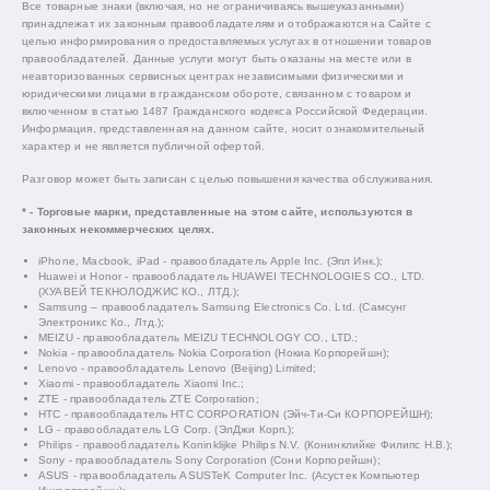
Все товарные знаки (включая, но не ограничиваясь вышеуказанными)
принадлежат их законным правообладателям и отображаются на Сайте с
целью информирования о предоставляемых услугах в отношении товаров
правообладателей. Данные услуги могут быть оказаны на месте или в
неавторизованных сервисных центрах независимыми физическими и
юридическими лицами в гражданском обороте, связанном с товаром и
включенном в статью 1487 Гражданского кодекса Российской Федерации.
Информация, представленная на данном сайте, носит ознакомительный
характер и не является публичной офертой.
Разговор может быть записан с целью повышения качества обслуживания.
* - Торговые марки, представленные на этом сайте, используются в
законных некоммерческих целях.
iPhone, Macbook, iPad - правообладатель Apple Inc. (Эпл Инк.);
Huawei и Honor - правообладатель HUAWEI TECHNOLOGIES CO., LTD.
(ХУАВЕЙ ТЕКНОЛОДЖИС КО., ЛТД.);
Samsung – правообладатель Samsung Electronics Co. Ltd. (Самсунг
Электроникс Ко., Лтд.);
MEIZU - правообладатель MEIZU TECHNOLOGY CO., LTD.;
Nokia - правообладатель Nokia Corporation (Нокиа Корпорейшн);
Lenovo - правообладатель Lenovo (Beijing) Limited;
Xiaomi - правообладатель Xiaomi Inc.;
ZTE - правообладатель ZTE Corporation;
HTC - правообладатель HTC CORPORATION (Эйч-Ти-Си КОРПОРЕЙШН);
LG - правообладатель LG Corp. (ЭлДжи Корп.);
Philips - правообладатель Koninklijke Philips N.V. (Конинклийке Филипс Н.В.);
Sony - правообладатель Sony Corporation (Сони Корпорейшн);
ASUS - правообладатель ASUSTeK Computer Inc. (Асустек Компьютер