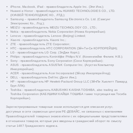
iPhone, Macbook, iPad - правообладатель Apple Inc. (Эпл Инк.);
Huawei и Honor - правообладатель HUAWEI TECHNOLOGIES CO., LTD.
(ХУАВЕЙ ТЕКНОЛОДЖИС КО., ЛТД.);
Samsung – правообладатель Samsung Electronics Co. Ltd. (Самсунг
Электроникс Ко., Лтд.);
MEIZU - правообладатель MEIZU TECHNOLOGY CO., LTD.;
Nokia - правообладатель Nokia Corporation (Нокиа Корпорейшн);
Lenovo - правообладатель Lenovo (Beijing) Limited;
Xiaomi - правообладатель Xiaomi Inc.;
ZTE - правообладатель ZTE Corporation;
HTC - правообладатель HTC CORPORATION (Эйч-Ти-Си КОРПОРЕЙШН);
LG - правообладатель LG Corp. (ЭлДжи Корп.);
Philips - правообладатель Koninklijke Philips N.V. (Конинклийке Филипс Н.В.);
Sony - правообладатель Sony Corporation (Сони Корпорейшн);
ASUS - правообладатель ASUSTeK Computer Inc. (Асустек Компьютер
Инкорпорейшн);
ACER - правообладатель Acer Incorporated (Эйсер Инкорпорейтед);
DELL - правообладатель Dell Inc.(Делл Инк.);
HP - правообладатель HP Hewlett-Packard Group LLC (ЭйчПи Хьюлетт Паккард
Груп ЛЛК);
Toshiba - правообладатель KABUSHIKI KAISHA TOSHIBA, also trading as
Toshiba Corporation (КАБУШИКИ КАЙША ТОШИБА также торгующая как Тосиба
Корпорейшн).
Зарегистрированные товарные знаки используются для описания услуг,
доступных в сети сервисных центров РЕ-ДЕВАЙС, не связанных с компаниями
Правообладателей товарных знаков и/или с их официальными представителями
в отношении товаров, которые уже введены в гражданский оборот по смыслу
статьи 1487 Гражданского кодекса.