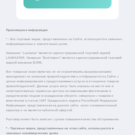
Правомерная информация
* - Все торговые марки, представленные на Сайте, используются в законных
информационных и описательных целях.
Название "Laurastar" является зарегистрированной торговой маркой
LAURASTAR. Название "Bork-Import" является зарегистрированной торговой
маркой компании BORK.
Все товарные знаки (включая, но не ограничиваясь вышеуказанными)
принадлежат их законным правообладателям и отображаются на Сайте с
целью информирования о предоставляемых услугах в отношении товаров
правообладателей. Данные услуги могут быть оказаны на месте или в
неавторизованных сервисных центрах независимыми физическими и
юридическими лицами в гражданском обороте, связанном с товаром и
включенном в статью 1487 Гражданского кодекса Российской Федерации.
Информация, представленная на данном сайте, носит ознакомительный
характер и не является публичной офертой.
Разговор может быть записан с целью повышения качества обслуживания.
* - Торговые марки, представленные на этом сайте, используются в
законных некоммерческих целях.