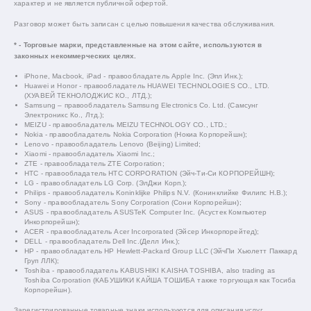
характер и не является публичной офертой.
Разговор может быть записан с целью повышения качества обслуживания.
* - Торговые марки, представленные на этом сайте, используются в
законных некоммерческих целях.
iPhone, Macbook, iPad - правообладатель Apple Inc. (Эпл Инк.);
Huawei и Honor - правообладатель HUAWEI TECHNOLOGIES CO., LTD.
(ХУАВЕЙ ТЕКНОЛОДЖИС КО., ЛТД.);
Samsung – правообладатель Samsung Electronics Co. Ltd. (Самсунг
Электроникс Ко., Лтд.);
MEIZU - правообладатель MEIZU TECHNOLOGY CO., LTD.;
Nokia - правообладатель Nokia Corporation (Нокиа Корпорейшн);
Lenovo - правообладатель Lenovo (Beijing) Limited;
Xiaomi - правообладатель Xiaomi Inc.;
ZTE - правообладатель ZTE Corporation;
HTC - правообладатель HTC CORPORATION (Эйч-Ти-Си КОРПОРЕЙШН);
LG - правообладатель LG Corp. (ЭлДжи Корп.);
Philips - правообладатель Koninklijke Philips N.V. (Конинклийке Филипс Н.В.);
Sony - правообладатель Sony Corporation (Сони Корпорейшн);
ASUS - правообладатель ASUSTeK Computer Inc. (Асустек Компьютер
Инкорпорейшн);
ACER - правообладатель Acer Incorporated (Эйсер Инкорпорейтед);
DELL - правообладатель Dell Inc.(Делл Инк.);
HP - правообладатель HP Hewlett-Packard Group LLC (ЭйчПи Хьюлетт Паккард
Груп ЛЛК);
Toshiba - правообладатель KABUSHIKI KAISHA TOSHIBA, also trading as
Toshiba Corporation (КАБУШИКИ КАЙША ТОШИБА также торгующая как Тосиба
Корпорейшн).
Зарегистрированные товарные знаки используются для описания услуг,