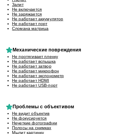
Залит
Не включается
Не заряжается
Не работает аккумулятор
Не работает порт
Сломана матрица
Механические повреждения
Не протягивает пленку
Не работает вспышка
Не работает затвор
Не работает микрофон
Не работает экспонометр
Не работает HDMI
Не работает USB-порт
Проблемы с объективом
Не видит объектив
Не фокусируется
Нечеткие фотографии
Полосы на снимках
Мылит картинку