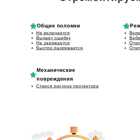
Общие поломки
Реж
Не включается
Вклю
Выдает ошибку
Вибр
Не заряжается
Откл
Быстро разряжается
Откл
Механические
повреждения
Стерся рисунок протектора