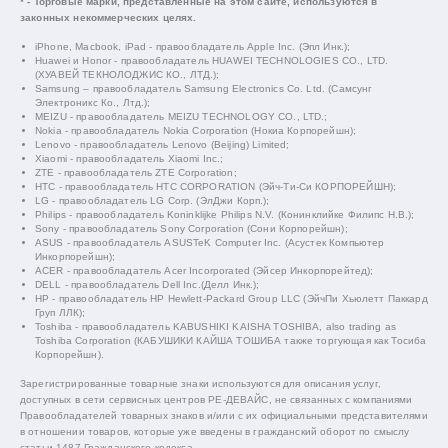
* - Торговые марки, представленные на этом сайте, используются в
законных некоммерческих целях.
iPhone, Macbook, iPad - правообладатель Apple Inc. (Эпл Инк.);
Huawei и Honor - правообладатель HUAWEI TECHNOLOGIES CO., LTD.
(ХУАВЕЙ ТЕКНОЛОДЖИС КО., ЛТД.);
Samsung – правообладатель Samsung Electronics Co. Ltd. (Самсунг
Электроникс Ко., Лтд.);
MEIZU - правообладатель MEIZU TECHNOLOGY CO., LTD.;
Nokia - правообладатель Nokia Corporation (Нокиа Корпорейшн);
Lenovo - правообладатель Lenovo (Beijing) Limited;
Xiaomi - правообладатель Xiaomi Inc.;
ZTE - правообладатель ZTE Corporation;
HTC - правообладатель HTC CORPORATION (Эйч-Ти-Си КОРПОРЕЙШН);
LG - правообладатель LG Corp. (ЭлДжи Корп.);
Philips - правообладатель Koninklijke Philips N.V. (Конинклийке Филипс Н.В.);
Sony - правообладатель Sony Corporation (Сони Корпорейшн);
ASUS - правообладатель ASUSTeK Computer Inc. (Асустек Компьютер
Инкорпорейшн);
ACER - правообладатель Acer Incorporated (Эйсер Инкорпорейтед);
DELL - правообладатель Dell Inc.(Делл Инк.);
HP - правообладатель HP Hewlett-Packard Group LLC (ЭйчПи Хьюлетт Паккард
Груп ЛЛК);
Toshiba - правообладатель KABUSHIKI KAISHA TOSHIBA, also trading as
Toshiba Corporation (КАБУШИКИ КАЙША ТОШИБА также торгующая как Тосиба
Корпорейшн).
Зарегистрированные товарные знаки используются для описания услуг,
доступных в сети сервисных центров РЕ-ДЕВАЙС, не связанных с компаниями
Правообладателей товарных знаков и/или с их официальными представителями
в отношении товаров, которые уже введены в гражданский оборот по смыслу
статьи 1487 Гражданского кодекса.