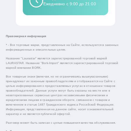
Ежедневно с 9:00 до 21:00
Правомерная информация
* - Все торговые марки, представленные на Сайте, используются в законных
информационных и описательных целях.
Название "Laurastar" является зарегистрированной торговой маркой
LAURASTAR. Название "Bork-Import" является зарегистрированной торговой
маркой компании BORK.
Все товарные знаки (включая, но не ограничиваясь вышеуказанными)
принадлежат их законным правообладателям и отображаются на Сайте с
целью информирования о предоставляемых услугах в отношении товаров
правообладателей. Данные услуги могут быть оказаны на месте или в
неавторизованных сервисных центрах независимыми физическими и
юридическими лицами в гражданском обороте, связанном с товаром и
включенном в статью 1487 Гражданского кодекса Российской Федерации.
Информация, представленная на данном сайте, носит ознакомительный
характер и не является публичной офертой.
Разговор может быть записан с целью повышения качества обслуживания.