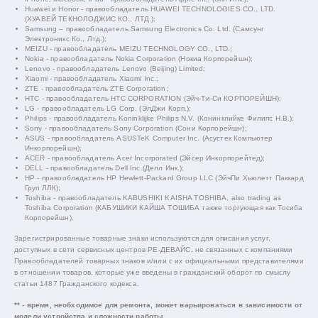
Huawei и Honor - правообладатель HUAWEI TECHNOLOGIES CO., LTD.
(ХУАВЕЙ ТЕКНОЛОДЖИС КО., ЛТД.);
Samsung – правообладатель Samsung Electronics Co. Ltd. (Самсунг
Электроникс Ко., Лтд.);
MEIZU - правообладатель MEIZU TECHNOLOGY CO., LTD.;
Nokia - правообладатель Nokia Corporation (Нокиа Корпорейшн);
Lenovo - правообладатель Lenovo (Beijing) Limited;
Xiaomi - правообладатель Xiaomi Inc.;
ZTE - правообладатель ZTE Corporation;
HTC - правообладатель HTC CORPORATION (Эйч-Ти-Си КОРПОРЕЙШН);
LG - правообладатель LG Corp. (ЭлДжи Корп.);
Philips - правообладатель Koninklijke Philips N.V. (Конинклийке Филипс Н.В.);
Sony - правообладатель Sony Corporation (Сони Корпорейшн);
ASUS - правообладатель ASUSTeK Computer Inc. (Асустек Компьютер
Инкорпорейшн);
ACER - правообладатель Acer Incorporated (Эйсер Инкорпорейтед);
DELL - правообладатель Dell Inc.(Делл Инк.);
HP - правообладатель HP Hewlett-Packard Group LLC (ЭйчПи Хьюлетт Паккард
Груп ЛЛК);
Toshiba - правообладатель KABUSHIKI KAISHA TOSHIBA, also trading as
Toshiba Corporation (КАБУШИКИ КАЙША ТОШИБА также торгующая как Тосиба
Корпорейшн).
Зарегистрированные товарные знаки используются для описания услуг,
доступных в сети сервисных центров РЕ-ДЕВАЙС, не связанных с компаниями
Правообладателей товарных знаков и/или с их официальными представителями
в отношении товаров, которые уже введены в гражданский оборот по смыслу
статьи 1487 Гражданского кодекса.
** - время, необходимое для ремонта, может варьироваться в зависимости от
модели устройства и сложности работы.