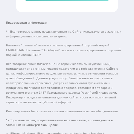
Правомерная информация
* - Все торговые марки, представленные на Сайте, используются в законных
информационных и описательных целях.
Название "Laurastar" является зарегистрированной торговой маркой
LAURASTAR. Название "Bork-Import" является зарегистрированной торговой
маркой компании BORK.
Все товарные знаки (включая, но не ограничиваясь вышеуказанными)
принадлежат их законным правообладателям и отображаются на Сайте с
целью информирования о предоставляемых услугах в отношении товаров
правообладателей. Данные услуги могут быть оказаны на месте или в
неавторизованных сервисных центрах независимыми физическими и
юридическими лицами в гражданском обороте, связанном с товаром и
включенном в статью 1487 Гражданского кодекса Российской Федерации.
Информация, представленная на данном сайте, носит ознакомительный
характер и не является публичной офертой.
Разговор может быть записан с целью повышения качества обслуживания.
* - Торговые марки, представленные на этом сайте, используются в
законных некоммерческих целях.
iPhone, Macbook, iPad - правообладатель Apple Inc. (Эпл Инк.);