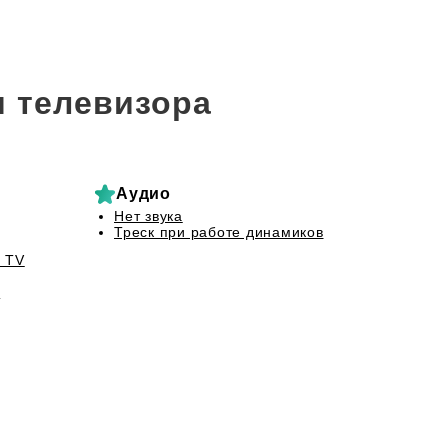
 телевизора
Аудио
Нет звука
Треск при работе динамиков
 TV
а