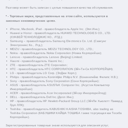
Разговор может быть записан с целью повышения качества обслуживания.
* - Торговые марки, представленные на этом сайте, используются в
законных некоммерческих целях.
iPhone, Macbook, iPad - правообладатель Apple Inc. (Эпл Инк.);
Huawei и Honor - правообладатель HUAWEI TECHNOLOGIES CO., LTD.
(ХУАВЕЙ ТЕКНОЛОДЖИС КО., ЛТД.);
Samsung – правообладатель Samsung Electronics Co. Ltd. (Самсунг
Электроникс Ко., Лтд.);
MEIZU - правообладатель MEIZU TECHNOLOGY CO., LTD.;
Nokia - правообладатель Nokia Corporation (Нокиа Корпорейшн);
Lenovo - правообладатель Lenovo (Beijing) Limited;
Xiaomi - правообладатель Xiaomi Inc.;
ZTE - правообладатель ZTE Corporation;
HTC - правообладатель HTC CORPORATION (Эйч-Ти-Си КОРПОРЕЙШН);
LG - правообладатель LG Corp. (ЭлДжи Корп.);
Philips - правообладатель Koninklijke Philips N.V. (Конинклийке Филипс Н.В.);
Sony - правообладатель Sony Corporation (Сони Корпорейшн);
ASUS - правообладатель ASUSTeK Computer Inc. (Асустек Компьютер
Инкорпорейшн);
ACER - правообладатель Acer Incorporated (Эйсер Инкорпорейтед);
DELL - правообладатель Dell Inc.(Делл Инк.);
HP - правообладатель HP Hewlett-Packard Group LLC (ЭйчПи Хьюлетт Паккард
Груп ЛЛК);
Toshiba - правообладатель KABUSHIKI KAISHA TOSHIBA, also trading as
Toshiba Corporation (КАБУШИКИ КАЙША ТОШИБА также торгующая как Тосиба
Корпорейшн).
Зарегистрированные товарные знаки используются для описания услуг,