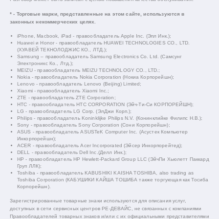
* - Торговые марки, представленные на этом сайте, используются в
законных некоммерческих целях.
iPhone, Macbook, iPad - правообладатель Apple Inc. (Эпл Инк.);
Huawei и Honor - правообладатель HUAWEI TECHNOLOGIES CO., LTD.
(ХУАВЕЙ ТЕКНОЛОДЖИС КО., ЛТД.);
Samsung – правообладатель Samsung Electronics Co. Ltd. (Самсунг
Электроникс Ко., Лтд.);
MEIZU - правообладатель MEIZU TECHNOLOGY CO., LTD.;
Nokia - правообладатель Nokia Corporation (Нокиа Корпорейшн);
Lenovo - правообладатель Lenovo (Beijing) Limited;
Xiaomi - правообладатель Xiaomi Inc.;
ZTE - правообладатель ZTE Corporation;
HTC - правообладатель HTC CORPORATION (Эйч-Ти-Си КОРПОРЕЙШН);
LG - правообладатель LG Corp. (ЭлДжи Корп.);
Philips - правообладатель Koninklijke Philips N.V. (Конинклийке Филипс Н.В.);
Sony - правообладатель Sony Corporation (Сони Корпорейшн);
ASUS - правообладатель ASUSTeK Computer Inc. (Асустек Компьютер
Инкорпорейшн);
ACER - правообладатель Acer Incorporated (Эйсер Инкорпорейтед);
DELL - правообладатель Dell Inc.(Делл Инк.);
HP - правообладатель HP Hewlett-Packard Group LLC (ЭйчПи Хьюлетт Паккард
Груп ЛЛК);
Toshiba - правообладатель KABUSHIKI KAISHA TOSHIBA, also trading as
Toshiba Corporation (КАБУШИКИ КАЙША ТОШИБА также торгующая как Тосиба
Корпорейшн).
Зарегистрированные товарные знаки используются для описания услуг,
доступных в сети сервисных центров РЕ-ДЕВАЙС, не связанных с компаниями
Правообладателей товарных знаков и/или с их официальными представителями