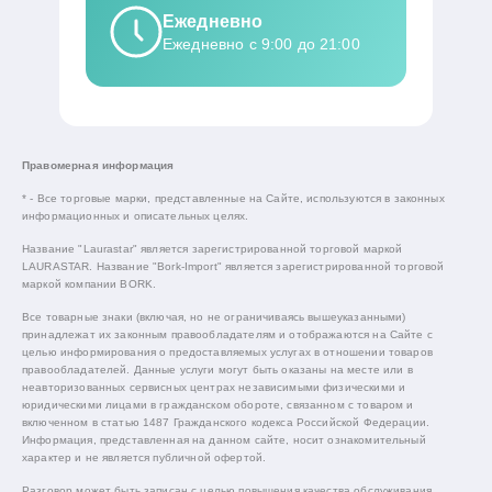
Ежедневно
Ежедневно с 9:00 до 21:00
Правомерная информация
* - Все торговые марки, представленные на Сайте, используются в законных
информационных и описательных целях.
Название "Laurastar" является зарегистрированной торговой маркой
LAURASTAR. Название "Bork-Import" является зарегистрированной торговой
маркой компании BORK.
Все товарные знаки (включая, но не ограничиваясь вышеуказанными)
принадлежат их законным правообладателям и отображаются на Сайте с
целью информирования о предоставляемых услугах в отношении товаров
правообладателей. Данные услуги могут быть оказаны на месте или в
неавторизованных сервисных центрах независимыми физическими и
юридическими лицами в гражданском обороте, связанном с товаром и
включенном в статью 1487 Гражданского кодекса Российской Федерации.
Информация, представленная на данном сайте, носит ознакомительный
характер и не является публичной офертой.
Разговор может быть записан с целью повышения качества обслуживания.