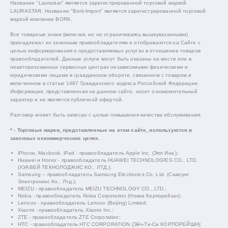
Название "Laurastar" является зарегистрированной торговой маркой
LAURASTAR. Название "Bork-Import" является зарегистрированной торговой
маркой компании BORK.
Все товарные знаки (включая, но не ограничиваясь вышеуказанными)
принадлежат их законным правообладателям и отображаются на Сайте с
целью информирования о предоставляемых услугах в отношении товаров
правообладателей. Данные услуги могут быть оказаны на месте или в
неавторизованных сервисных центрах независимыми физическими и
юридическими лицами в гражданском обороте, связанном с товаром и
включенном в статью 1487 Гражданского кодекса Российской Федерации.
Информация, представленная на данном сайте, носит ознакомительный
характер и не является публичной офертой.
Разговор может быть записан с целью повышения качества обслуживания.
* - Торговые марки, представленные на этом сайте, используются в
законных некоммерческих целях.
iPhone, Macbook, iPad - правообладатель Apple Inc. (Эпл Инк.);
Huawei и Honor - правообладатель HUAWEI TECHNOLOGIES CO., LTD.
(ХУАВЕЙ ТЕКНОЛОДЖИС КО., ЛТД.);
Samsung – правообладатель Samsung Electronics Co. Ltd. (Самсунг
Электроникс Ко., Лтд.);
MEIZU - правообладатель MEIZU TECHNOLOGY CO., LTD.;
Nokia - правообладатель Nokia Corporation (Нокиа Корпорейшн);
Lenovo - правообладатель Lenovo (Beijing) Limited;
Xiaomi - правообладатель Xiaomi Inc.;
ZTE - правообладатель ZTE Corporation;
HTC - правообладатель HTC CORPORATION (Эйч-Ти-Си КОРПОРЕЙШН);