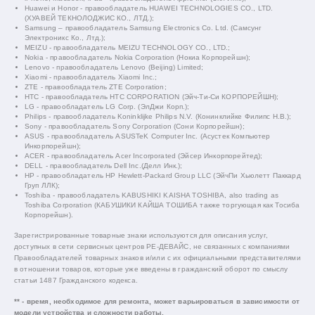
Huawei и Honor - правообладатель HUAWEI TECHNOLOGIES CO., LTD.
(ХУАВЕЙ ТЕКНОЛОДЖИС КО., ЛТД.);
Samsung – правообладатель Samsung Electronics Co. Ltd. (Самсунг
Электроникс Ко., Лтд.);
MEIZU - правообладатель MEIZU TECHNOLOGY CO., LTD.;
Nokia - правообладатель Nokia Corporation (Нокиа Корпорейшн);
Lenovo - правообладатель Lenovo (Beijing) Limited;
Xiaomi - правообладатель Xiaomi Inc.;
ZTE - правообладатель ZTE Corporation;
HTC - правообладатель HTC CORPORATION (Эйч-Ти-Си КОРПОРЕЙШН);
LG - правообладатель LG Corp. (ЭлДжи Корп.);
Philips - правообладатель Koninklijke Philips N.V. (Конинклийке Филипс Н.В.);
Sony - правообладатель Sony Corporation (Сони Корпорейшн);
ASUS - правообладатель ASUSTeK Computer Inc. (Асустек Компьютер
Инкорпорейшн);
ACER - правообладатель Acer Incorporated (Эйсер Инкорпорейтед);
DELL - правообладатель Dell Inc.(Делл Инк.);
HP - правообладатель HP Hewlett-Packard Group LLC (ЭйчПи Хьюлетт Паккард
Груп ЛЛК);
Toshiba - правообладатель KABUSHIKI KAISHA TOSHIBA, also trading as
Toshiba Corporation (КАБУШИКИ КАЙША ТОШИБА также торгующая как Тосиба
Корпорейшн).
Зарегистрированные товарные знаки используются для описания услуг,
доступных в сети сервисных центров РЕ-ДЕВАЙС, не связанных с компаниями
Правообладателей товарных знаков и/или с их официальными представителями
в отношении товаров, которые уже введены в гражданский оборот по смыслу
статьи 1487 Гражданского кодекса.
** - время, необходимое для ремонта, может варьироваться в зависимости от
модели устройства и сложности работы.