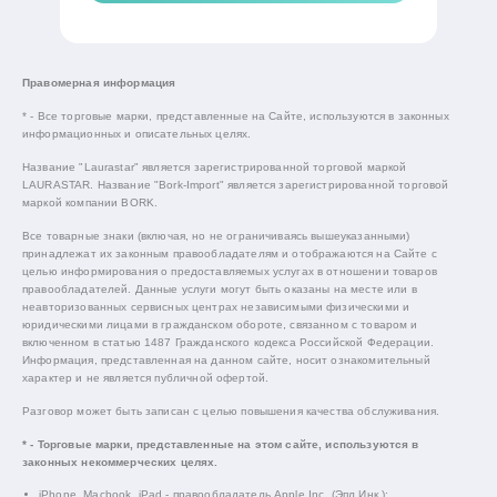
Правомерная информация
* - Все торговые марки, представленные на Сайте, используются в законных
информационных и описательных целях.
Название "Laurastar" является зарегистрированной торговой маркой
LAURASTAR. Название "Bork-Import" является зарегистрированной торговой
маркой компании BORK.
Все товарные знаки (включая, но не ограничиваясь вышеуказанными)
принадлежат их законным правообладателям и отображаются на Сайте с
целью информирования о предоставляемых услугах в отношении товаров
правообладателей. Данные услуги могут быть оказаны на месте или в
неавторизованных сервисных центрах независимыми физическими и
юридическими лицами в гражданском обороте, связанном с товаром и
включенном в статью 1487 Гражданского кодекса Российской Федерации.
Информация, представленная на данном сайте, носит ознакомительный
характер и не является публичной офертой.
Разговор может быть записан с целью повышения качества обслуживания.
* - Торговые марки, представленные на этом сайте, используются в
законных некоммерческих целях.
iPhone, Macbook, iPad - правообладатель Apple Inc. (Эпл Инк.);