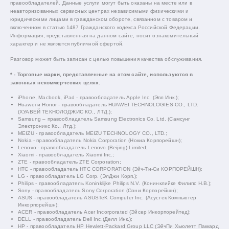
правообладателей. Данные услуги могут быть оказаны на месте или в
неавторизованных сервисных центрах независимыми физическими и
юридическими лицами в гражданском обороте, связанном с товаром и
включенном в статью 1487 Гражданского кодекса Российской Федерации.
Информация, представленная на данном сайте, носит ознакомительный
характер и не является публичной офертой.
Разговор может быть записан с целью повышения качества обслуживания.
* - Торговые марки, представленные на этом сайте, используются в
законных некоммерческих целях.
iPhone, Macbook, iPad - правообладатель Apple Inc. (Эпл Инк.);
Huawei и Honor - правообладатель HUAWEI TECHNOLOGIES CO., LTD.
(ХУАВЕЙ ТЕКНОЛОДЖИС КО., ЛТД.);
Samsung – правообладатель Samsung Electronics Co. Ltd. (Самсунг
Электроникс Ко., Лтд.);
MEIZU - правообладатель MEIZU TECHNOLOGY CO., LTD.;
Nokia - правообладатель Nokia Corporation (Нокиа Корпорейшн);
Lenovo - правообладатель Lenovo (Beijing) Limited;
Xiaomi - правообладатель Xiaomi Inc.;
ZTE - правообладатель ZTE Corporation;
HTC - правообладатель HTC CORPORATION (Эйч-Ти-Си КОРПОРЕЙШН);
LG - правообладатель LG Corp. (ЭлДжи Корп.);
Philips - правообладатель Koninklijke Philips N.V. (Конинклийке Филипс Н.В.);
Sony - правообладатель Sony Corporation (Сони Корпорейшн);
ASUS - правообладатель ASUSTeK Computer Inc. (Асустек Компьютер
Инкорпорейшн);
ACER - правообладатель Acer Incorporated (Эйсер Инкорпорейтед);
DELL - правообладатель Dell Inc.(Делл Инк.);
HP - правообладатель HP Hewlett-Packard Group LLC (ЭйчПи Хьюлетт Паккард