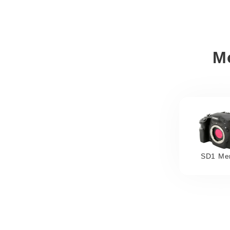
М
SD1 Merr