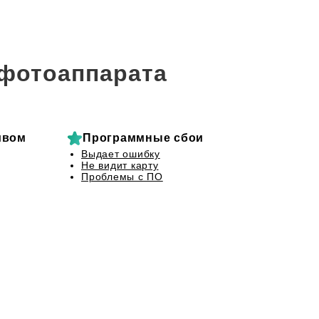
фотоаппарата
ивом
Программные сбои
Выдает ошибку
Не видит карту
Проблемы с ПО