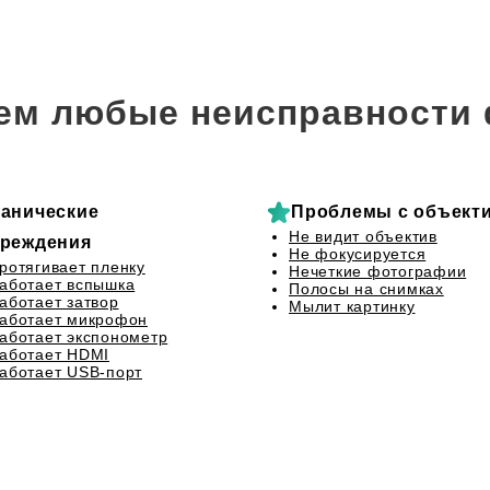
ем любые неисправности 
анические
Проблемы с объект
Не видит объектив
реждения
Не фокусируется
ротягивает пленку
Нечеткие фотографии
аботает вспышка
Полосы на снимках
аботает затвор
Мылит картинку
аботает микрофон
аботает экспонометр
аботает HDMI
аботает USB-порт