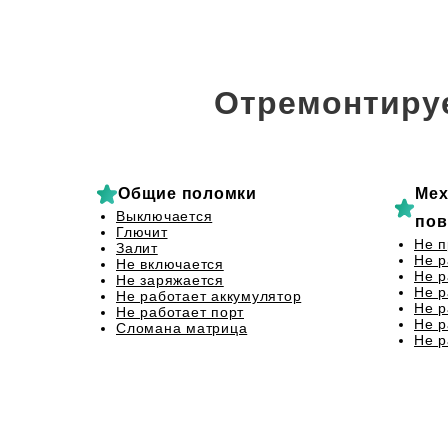
Отремонтиру
Общие поломки
Мех
Выключается
пов
Глючит
Не п
Залит
Не р
Не включается
Не р
Не заряжается
Не р
Не работает аккумулятор
Не р
Не работает порт
Не р
Сломана матрица
Не р