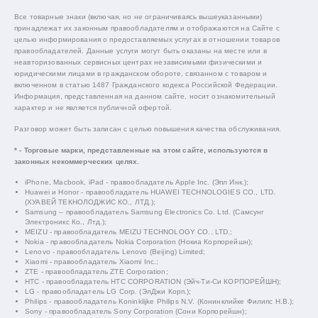
Все товарные знаки (включая, но не ограничиваясь вышеуказанными)
принадлежат их законным правообладателям и отображаются на Сайте с
целью информирования о предоставляемых услугах в отношении товаров
правообладателей. Данные услуги могут быть оказаны на месте или в
неавторизованных сервисных центрах независимыми физическими и
юридическими лицами в гражданском обороте, связанном с товаром и
включенном в статью 1487 Гражданского кодекса Российской Федерации.
Информация, представленная на данном сайте, носит ознакомительный
характер и не является публичной офертой.
Разговор может быть записан с целью повышения качества обслуживания.
* - Торговые марки, представленные на этом сайте, используются в
законных некоммерческих целях.
iPhone, Macbook, iPad - правообладатель Apple Inc. (Эпл Инк.);
Huawei и Honor - правообладатель HUAWEI TECHNOLOGIES CO., LTD.
(ХУАВЕЙ ТЕКНОЛОДЖИС КО., ЛТД.);
Samsung – правообладатель Samsung Electronics Co. Ltd. (Самсунг
Электроникс Ко., Лтд.);
MEIZU - правообладатель MEIZU TECHNOLOGY CO., LTD.;
Nokia - правообладатель Nokia Corporation (Нокиа Корпорейшн);
Lenovo - правообладатель Lenovo (Beijing) Limited;
Xiaomi - правообладатель Xiaomi Inc.;
ZTE - правообладатель ZTE Corporation;
HTC - правообладатель HTC CORPORATION (Эйч-Ти-Си КОРПОРЕЙШН);
LG - правообладатель LG Corp. (ЭлДжи Корп.);
Philips - правообладатель Koninklijke Philips N.V. (Конинклийке Филипс Н.В.);
Sony - правообладатель Sony Corporation (Сони Корпорейшн);